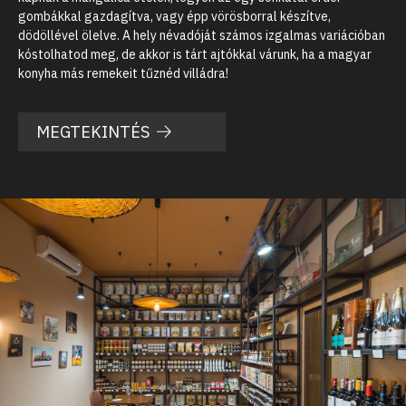
gombákkal gazdagítva, vagy épp vörösborral készítve,
dödöllével ölelve. A hely névadóját számos izgalmas variációban
kóstolhatod meg, de akkor is tárt ajtókkal várunk, ha a magyar
konyha más remekeit tűznéd villádra!
MEGTEKINTÉS