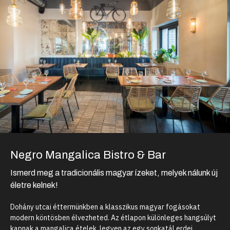
Negro Mangalica Bistro & Bar
Ismerd meg a tradicionális magyar ízeket, melyek nálunk új
életre kelnek!
Dohány utcai éttermünkben a klasszikus magyar fogásokat
modern köntösben élvezheted. Az étlapon különleges hangsúlyt
kapnak a mangalica ételek, legyen az egy sonkatál erdei