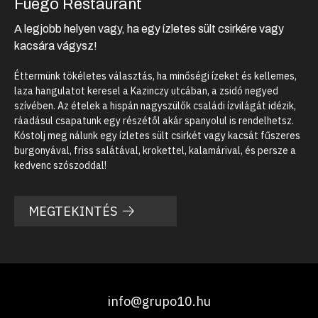
Fuego Restaurant
A legjobb helyen vagy, ha egy ízletes sült csirkére vagy
kacsára vágysz!
Éttermünk tökéletes választás, ha minőségi ízeket és kellemes,
laza hangulatot keresel a Kazinczy utcában, a zsidó negyed
szívében. Az ételek a hispán nagyszülők családi ízvilágát idézik,
ráadásul csapatunk egy részétől akár spanyolul is rendelhetsz.
Kóstolj meg nálunk egy ízletes sült csirkét vagy kacsát fűszeres
burgonyával, friss salátával, krokettel, kalamárival, és persze a
kedvenc szószoddal!
MEGTEKINTÉS
info@grupo10.hu