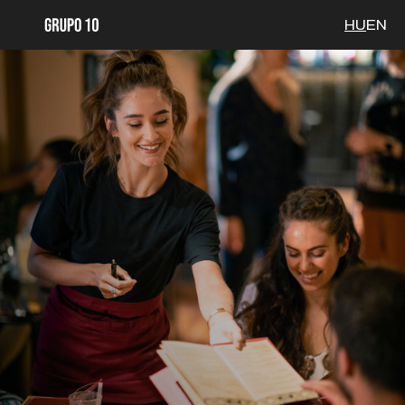
HU
EN