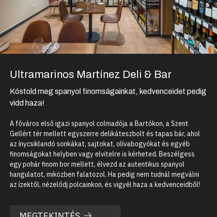
Ultramarinos Martínez Deli & Bar
Kóstold meg spanyol finomságainkat, kedvenceidet pedig
vidd haza!
A főváros első igazi spanyol colmadója a Bartókon, a Szent
Gellért tér mellett egyszerre delikáteszbolt és tapas bár, ahol
az ínycsiklandó sonkákat, sajtokat, olívabogyókat és egyéb
finomságokat helyben vagy elvitelre is kérheted. Beszélgess
egy pohár finom bor mellett, élvezd az autentikus spanyol
hangulatot, miközben falatozol. Ha pedig nem tudnál megválni
az ízektől, nézelődj polcainkon, és vigyél haza a kedvenceidből!
MEGTEKINTÉS